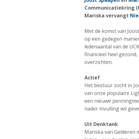
Joost Spaapen
en
Mar
Communicatiekring (U
Mariska vervangt
Nie
Met de komst van Joost
op een gedegen manier 
ledenaantal van de UCK
financieel heel gezond,
overzichten.
Actief
Het bestuur zocht in Jo
van onze populaire Ligh
een nieuwe penningmees
nader invulling wil geve
Uit Denktank
Mariska van Gelderen m