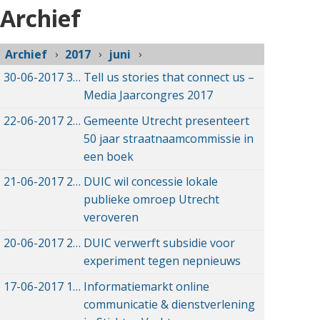
Archief
Archief
2017
juni
30-06-2017
30-06-2017 14:25
Tell us stories that connect us –
Media Jaarcongres 2017
22-06-2017
22-06-2017 09:51
Gemeente Utrecht presenteert
50 jaar straatnaamcommissie in
een boek
21-06-2017
21-06-2017 20:08
DUIC wil concessie lokale
publieke omroep Utrecht
veroveren
20-06-2017
20-06-2017 14:35
DUIC verwerft subsidie voor
experiment tegen nepnieuws
17-06-2017
17-06-2017 14:45
Informatiemarkt online
communicatie & dienstverlening