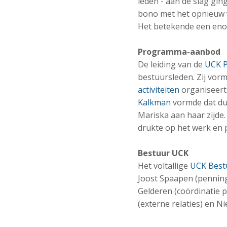
leden - aan de slag gi
bono met het opnieuw v
Het betekende een eno
Programma-aanbod
De leiding van de
UCK 
bestuursleden. Zij vor
activiteiten
organiseert
Kalkman
vormde dat duo
Mariska aan haar zijde
drukte op het werk en p
Bestuur UCK
Het voltallige
UCK Best
Joost Spaapen (pennin
Gelderen (coördinatie
(externe relaties) en N