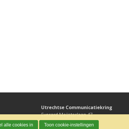
Utrechtse Communicatiekring
Everard Meijsterlaan 47
3533 CK UTRECHT
l alle cookies in
Toon cookie-instellingen