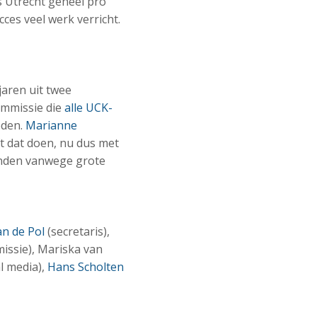
 Utrecht geheel pro
es veel werk verricht.
 jaren uit twee
ommissie die
alle UCK-
eden.
Marianne
t dat doen, nu dus met
anden vanwege grote
an de Pol
(secretaris),
ssie), Mariska van
l media),
Hans Scholten