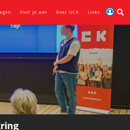
lagen
Sluit je aan
Over UCK
Links
Activiteiten
Nieuws
Verslagen
Sluit je aan
Over UCK
Links
ring