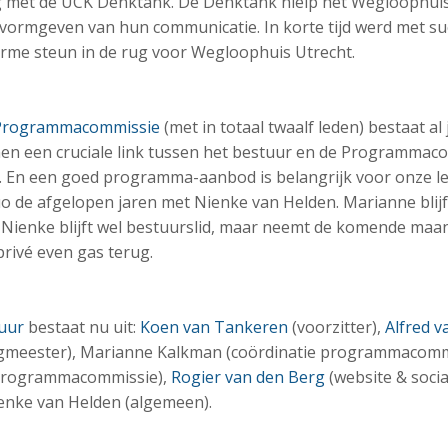
ng met de UCK Denktank. De Denktank hielp het Wegloophuis
ormgeven van hun communicatie. In korte tijd werd met succ
rme steun in de rug voor Wegloophuis Utrecht.
Programmacommissie
(met in totaal twaalf leden) bestaat al
men een cruciale link tussen het bestuur en de Programmac
. En een goed programma-aanbod is belangrijk voor onze l
 de afgelopen jaren met Nienke van Helden. Marianne blijf
. Nienke blijft wel bestuurslid, maar neemt de komende ma
rivé even gas terug.
uur
bestaat nu uit:
Koen van Tankeren
(voorzitter),
Alfred v
gmeester), Marianne Kalkman (coördinatie programmacommi
 programmacommissie),
Rogier van den Berg
(website & socia
ienke van Helden (algemeen).