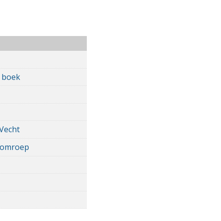
n boek
 Vecht
e omroep