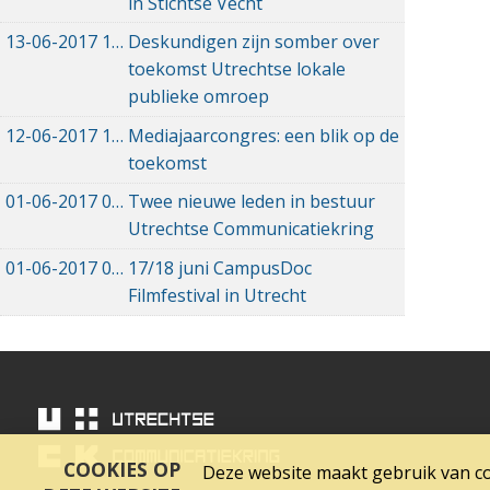
in Stichtse Vecht
13-06-2017
13-06-2017 20:12
Deskundigen zijn somber over
toekomst Utrechtse lokale
publieke omroep
12-06-2017
12-06-2017 11:59
Mediajaarcongres: een blik op de
toekomst
01-06-2017
01-06-2017 15:39
Twee nieuwe leden in bestuur
Utrechtse Communicatiekring
01-06-2017
01-06-2017 12:11
17/18 juni CampusDoc
Filmfestival in Utrecht
COOKIES OP
Deze website maakt gebruik van coo