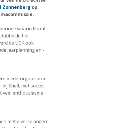
ur van de Utrechtse
l Zonnenberg
op.
ammacommissie.
periode waarin Raoul
rdubbelde het
werd de UCK ook
nde jaarplanning en -
ndere mede-organisator
bij Shell, met succes
et veel enthousiasme
men met diverse andere