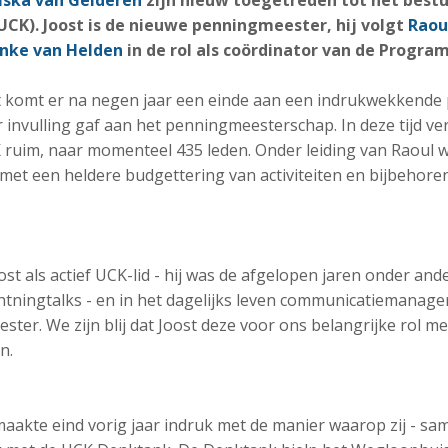
iska van Gelderen
zijn nieuw toegetreden tot het bestu
CK). Joost is de nieuwe penningmeester, hij volgt
Raou
nke van Helden
in de rol als coördinator van de Progr
 komt er na negen jaar een einde aan een indrukwekkende 
invulling gaf aan het penningmeesterschap. In deze tijd ve
 ruim, naar momenteel 435 leden. Onder leiding van Raoul 
 met een heldere budgettering van activiteiten en bijbehore
ost als actief UCK-lid - hij was de afgelopen jaren onder a
tningtalks - en in het dagelijks leven communicatiemanager 
ter. We zijn blij dat Joost deze voor ons belangrijke rol m
n.
aakte eind vorig jaar indruk met de manier waarop zij - sa