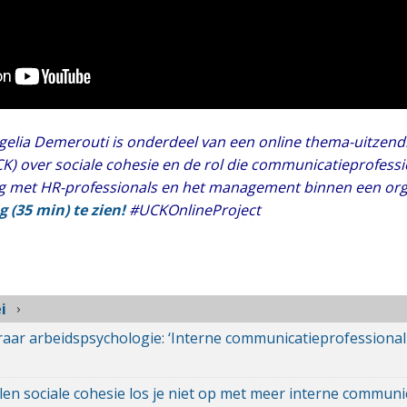
gelia Demerouti is onderdeel van een online thema-uitzend
) over sociale cohesie en de rol die communicatieprofessi
g met HR-professionals en het management binnen een org
g (35 min) te zien!
#UCKOnlineProject
i
aar arbeidspsychologie: ‘Interne communicatieprofessional
len sociale cohesie los je niet op met meer interne communic