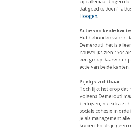
zijn allemaal dingen d
dat goed te doen”, ald
Hoogen
.
Actie van beide kant
Het behouden van social
Demerouti, het is allee
nauwelijks zien: “Socia
een groep daarvoor open
actie van beide kanten.
Pijnlijk zichtbaar
Toch lijkt het erop dat 
Volgens Demerouti maak
bedrijven, nu extra zich
sociale cohesie in orde 
je als management alle
komen. En als je geen c