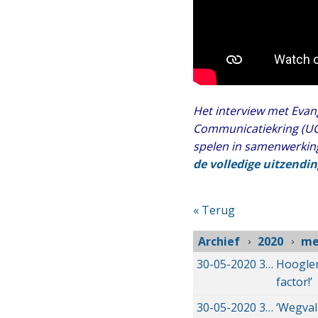
Het interview met Evan
Communicatiekring (UCK
spelen in samenwerkin
de volledige uitzendin
« Terug
Archief
2020
me
30-05-2020
30-05-2020 08:34
Hoogler
factor!’
30-05-2020
30-05-2020 08:18
‘Wegval