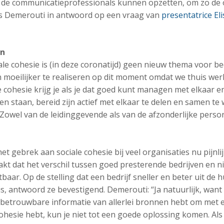
ie de communicatieprofessionals kunnen opzetten, om zo de 
us Demerouti in antwoord op een vraag van
presentatrice El
en
e cohesie is (in deze coronatijd) geen nieuw thema voor bed
n moeilijker te realiseren op dit moment omdat we thuis we
le cohesie krijg je als je dat goed kunt managen met elkaar 
 staan, bereid zijn actief met elkaar te delen en samen te
 Zowel van de leidinggevende als van de afzonderlijke perso
het gebrek aan sociale cohesie bij veel organisaties nu pijnli
t dat het verschil tussen goed presterende bedrijven en n
tbaar. Op de stelling dat een bedrijf sneller en beter uit de h
is, antwoord ze bevestigend. Demerouti: “Ja natuurlijk, want 
 betrouwbare informatie van allerlei bronnen hebt om met e
ohesie hebt, kun je niet tot een goede oplossing komen. Als