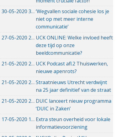
moment cruciale factor!’
30-05-2020
30-05-2020 08:18
‘Wegvallen sociale cohesie los je
niet op met meer interne
communicatie’
27-05-2020
27-05-2020 19:00
UCK ONLINE: Welke invloed heeft
deze tijd op onze
beeldcommunicatie?
21-05-2020
21-05-2020 14:28
UCK Podcast afl.2 Thuiswerken,
nieuwe apenrots?
21-05-2020
21-05-2020 13:13
Straatnieuws Utrecht verdwijnt
na 25 jaar definitief van de straat
21-05-2020
21-05-2020 12:34
DUIC lanceert nieuw programma
‘DUIC in Zaken’
17-05-2020
17-05-2020 17:47
Extra steun overheid voor lokale
informatievoorziening