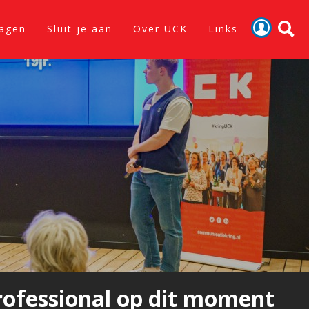
lagen
Sluit je aan
Over UCK
Links
Activiteiten
Nieuws
Verslagen
Sluit je aan
Over UCK
Links
rofessional op dit moment