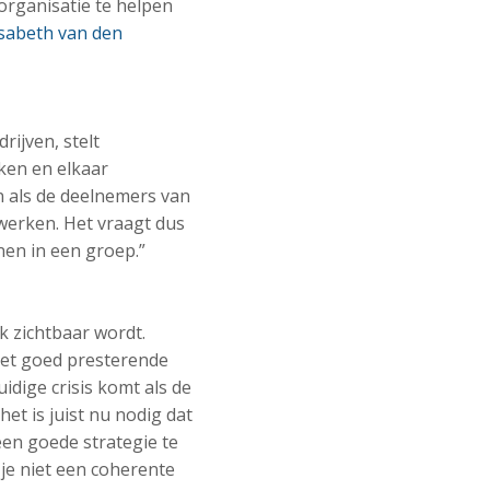
organisatie te helpen
isabeth van den
rijven, stelt
rken en elkaar
en als de deelnemers van
 werken. Het vraagt dus
nen in een groep.”
jk zichtbaar wordt.
iet goed presterende
uidige crisis komt als de
het is juist nu nodig dat
en goede strategie te
 je niet een coherente