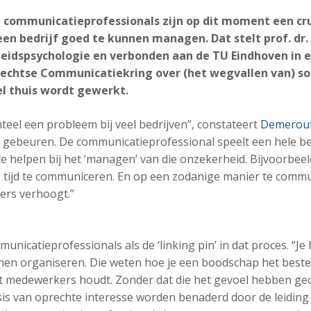
 communicatieprofessionals zijn op dit moment een cru
en bedrijf goed te kunnen managen. Dat stelt prof. dr.
beidspsychologie en verbonden aan de TU Eindhoven in 
echtse Communicatiekring over (het wegvallen van) soc
el thuis wordt gewerkt.
eel een probleem bij veel bedrijven”, constateert
Demerout
t gebeuren. De communicatieprofessional speelt een hele bel
 helpen bij het ‘managen’ van die onzekerheid. Bijvoorbeel
tijd te communiceren. En op een zodanige manier te commu
ers verhoogt.”
unicatieprofessionals als de ‘linking pin’ in dat proces. “Je
nen organiseren. Die weten hoe je een boodschap het beste
t medewerkers houdt. Zonder dat die het gevoel hebben ge
sis van oprechte interesse worden benaderd door de leiding 