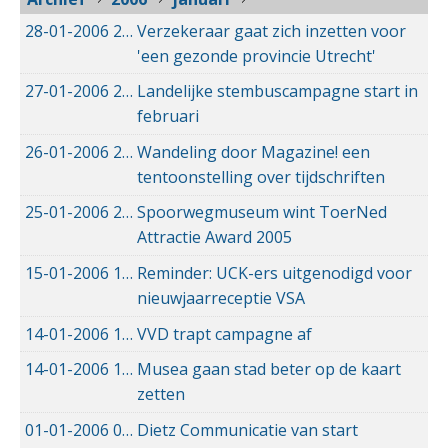
28-01-2006
28-01-2006 00:00
Verzekeraar gaat zich inzetten voor
'een gezonde provincie Utrecht'
27-01-2006
27-01-2006 00:00
Landelijke stembuscampagne start in
februari
26-01-2006
26-01-2006 00:00
Wandeling door Magazine! een
tentoonstelling over tijdschriften
25-01-2006
25-01-2006 00:00
Spoorwegmuseum wint ToerNed
Attractie Award 2005
15-01-2006
15-01-2006 00:00
Reminder: UCK-ers uitgenodigd voor
nieuwjaarreceptie VSA
14-01-2006
14-01-2006 00:00
VVD trapt campagne af
14-01-2006
14-01-2006 00:00
Musea gaan stad beter op de kaart
zetten
01-01-2006
01-01-2006 00:00
Dietz Communicatie van start