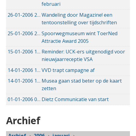
februari
26-01-2006
26-01-2006 00:00
Wandeling door Magazine! een
tentoonstelling over tijdschriften
25-01-2006
25-01-2006 00:00
Spoorwegmuseum wint ToerNed
Attractie Award 2005
15-01-2006
15-01-2006 00:00
Reminder: UCK-ers uitgenodigd voor
nieuwjaarreceptie VSA
14-01-2006
14-01-2006 00:00
VVD trapt campagne af
14-01-2006
14-01-2006 00:00
Musea gaan stad beter op de kaart
zetten
01-01-2006
01-01-2006 00:00
Dietz Communicatie van start
Archief
Archief
2006
januari