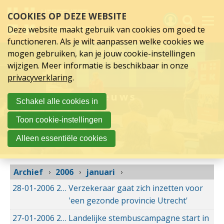
januari
Sla
COOKIES OP DEZE WEBSITE
links
2006
over
Deze website maakt gebruik van cookies om goed te
Spring
functioneren. Als je wilt aanpassen welke cookies we
naar
Activiteiten
mogen gebruiken, kan je jouw cookie-instellingen
hoofd
wijzigen. Meer informatie is beschikbaar in onze
inhoud
Nieuws
privacyverklaring
.
Spring
naar
Verslagen
Nieuws
Schakel alle cookies in
hoofdnavigatie
Sluit je aan
Toon cookie-instellingen
Over UCK
Alleen essentiële cookies
Links
Archief
2006
januari
28-01-2006
28-01-2006 00:00
Verzekeraar gaat zich inzetten voor
'een gezonde provincie Utrecht'
27-01-2006
27-01-2006 00:00
Landelijke stembuscampagne start in