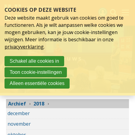
2018
Sla
COOKIES OP DEZE WEBSITE
links
over
Deze website maakt gebruik van cookies om goed te
Spring
functioneren. Als je wilt aanpassen welke cookies we
naar
Activiteiten
mogen gebruiken, kan je jouw cookie-instellingen
hoofd
wijzigen. Meer informatie is beschikbaar in onze
inhoud
Nieuws
privacyverklaring
.
Spring
naar
Verslagen
Nieuws
Schakel alle cookies in
hoofdnavigatie
Sluit je aan
Toon cookie-instellingen
Over UCK
Alleen essentiële cookies
Links
Archief
2018
december
november
oktober