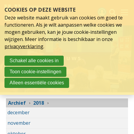
2018
Sla
COOKIES OP DEZE WEBSITE
links
over
Deze website maakt gebruik van cookies om goed te
Spring
functioneren. Als je wilt aanpassen welke cookies we
naar
Activiteiten
mogen gebruiken, kan je jouw cookie-instellingen
hoofd
wijzigen. Meer informatie is beschikbaar in onze
inhoud
Nieuws
privacyverklaring
.
Spring
naar
Verslagen
Nieuws
Schakel alle cookies in
hoofdnavigatie
Sluit je aan
Toon cookie-instellingen
Over UCK
Alleen essentiële cookies
Links
Archief
2018
december
november
oktober