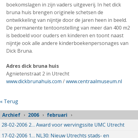
boekomslagen in zijn vaders uitgeverij. In het dick
bruna huis brengen originele schetsen de
ontwikkeling van nijntje door de jaren heen in beeld.
De permanente tentoonstelling van meer dan 400 m2
is bedoeld voor ouders en kinderen en toont naast
nijntje ook alle andere kinderboekenpersonages van
Dick Bruna.
Adres dick bruna huis
Agnietenstraat 2 in Utrecht
www.dickbrunahuis.com
/
www.centraalmuseum.nl
« Terug
Archief
2006
februari
28-02-2006
28-02-2006 00:00
Award voor wervingssite UMC Utrecht
17-02-2006
17-02-2006 00:00
NL30: Nieuw Utrechts stads- en