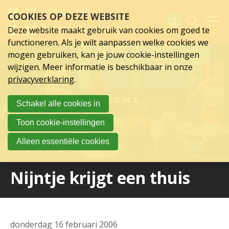
Sla
COOKIES OP DEZE WEBSITE
links
over
Deze website maakt gebruik van cookies om goed te
Spring
functioneren. Als je wilt aanpassen welke cookies we
naar
Activiteiten
mogen gebruiken, kan je jouw cookie-instellingen
hoofd
wijzigen. Meer informatie is beschikbaar in onze
inhoud
Nieuws
privacyverklaring
.
Spring
naar
Verslagen
Nieuws
Schakel alle cookies in
hoofdnavigatie
Sluit je aan
Toon cookie-instellingen
Over UCK
Alleen essentiële cookies
Links
Nijntje krijgt een thuis
donderdag 16 februari 2006