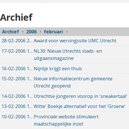
Archief
Archief
2006
februari
28-02-2006
28-02-2006 00:00
Award voor wervingssite UMC Utrecht
17-02-2006
17-02-2006 00:00
NL30: Nieuw Utrechts stads- en
uitgaansmagazine
16-02-2006
16-02-2006 00:00
Nijntje krijgt een thuis
15-02-2006
15-02-2006 00:00
Nieuw informatiecentrum gemeente
Utrecht geopend
14-02-2006
14-02-2006 00:00
Utrechtse jongeren voorop in 'sneakertaal'
13-02-2006
13-02-2006 00:00
Witte' Boekje alternatief voor het 'Groene'
10-02-2006
10-02-2006 00:00
Provinciale website stimuleert
maatschappelijke inzet