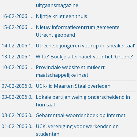
uitgaansmagazine
16-02-2006
16-02-2006 00:00
Nijntje krijgt een thuis
15-02-2006
15-02-2006 00:00
Nieuw informatiecentrum gemeente
Utrecht geopend
14-02-2006
14-02-2006 00:00
Utrechtse jongeren voorop in 'sneakertaal'
13-02-2006
13-02-2006 00:00
Witte' Boekje alternatief voor het 'Groene'
10-02-2006
10-02-2006 00:00
Provinciale website stimuleert
maatschappelijke inzet
07-02-2006
07-02-2006 00:00
UCK-lid Maarten Staal overleden
03-02-2006
03-02-2006 00:00
Lokale partijen weinig onderscheidend in
hun taal
03-02-2006
03-02-2006 00:00
Gebarentaal-woordenboek op internet
01-02-2006
01-02-2006 00:00
UCK, vereniging voor werkenden en
studenten