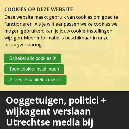
Sla
COOKIES OP DEZE WEBSITE
links
over
Deze website maakt gebruik van cookies om goed te
Spring
functioneren. Als je wilt aanpassen welke cookies we
naar
Activiteiten
mogen gebruiken, kan je jouw cookie-instellingen
hoofd
wijzigen. Meer informatie is beschikbaar in onze
inhoud
Nieuws
privacyverklaring
.
Spring
naar
Verslagen
Nieuws
Schakel alle cookies in
hoofdnavigatie
Sluit je aan
Toon cookie-instellingen
Over UCK
Alleen essentiële cookies
Links
Ooggetuigen, politici +
wijkagent verslaan
Utrechtse media bij