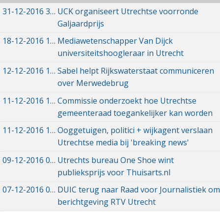
31-12-2016
31-12-2016 12:15
UCK organiseert Utrechtse voorronde
Galjaardprijs
18-12-2016
18-12-2016 10:26
Mediawetenschapper Van Dijck
universiteitshoogleraar in Utrecht
12-12-2016
12-12-2016 13:01
Sabel helpt Rijkswaterstaat communiceren
over Merwedebrug
11-12-2016
11-12-2016 22:31
Commissie onderzoekt hoe Utrechtse
gemeenteraad toegankelijker kan worden
11-12-2016
11-12-2016 15:52
Ooggetuigen, politici + wijkagent verslaan
Utrechtse media bij 'breaking news'
09-12-2016
09-12-2016 11:23
Utrechts bureau One Shoe wint
publieksprijs voor Thuisarts.nl
07-12-2016
07-12-2016 19:49
DUIC terug naar Raad voor Journalistiek om
berichtgeving RTV Utrecht