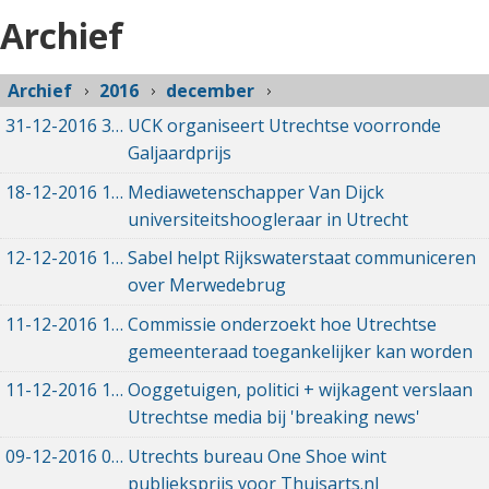
Archief
Archief
2016
december
31-12-2016
31-12-2016 12:15
UCK organiseert Utrechtse voorronde
Galjaardprijs
18-12-2016
18-12-2016 10:26
Mediawetenschapper Van Dijck
universiteitshoogleraar in Utrecht
12-12-2016
12-12-2016 13:01
Sabel helpt Rijkswaterstaat communiceren
over Merwedebrug
11-12-2016
11-12-2016 22:31
Commissie onderzoekt hoe Utrechtse
gemeenteraad toegankelijker kan worden
11-12-2016
11-12-2016 15:52
Ooggetuigen, politici + wijkagent verslaan
Utrechtse media bij 'breaking news'
09-12-2016
09-12-2016 11:23
Utrechts bureau One Shoe wint
publieksprijs voor Thuisarts.nl