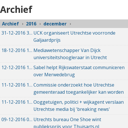
Archief
Archief
2016
december
31-12-2016
31-12-2016 12:15
UCK organiseert Utrechtse voorronde
Galjaardprijs
18-12-2016
18-12-2016 10:26
Mediawetenschapper Van Dijck
universiteitshoogleraar in Utrecht
12-12-2016
12-12-2016 13:01
Sabel helpt Rijkswaterstaat communiceren
over Merwedebrug
11-12-2016
11-12-2016 22:31
Commissie onderzoekt hoe Utrechtse
gemeenteraad toegankelijker kan worden
11-12-2016
11-12-2016 15:52
Ooggetuigen, politici + wijkagent verslaan
Utrechtse media bij 'breaking news'
09-12-2016
09-12-2016 11:23
Utrechts bureau One Shoe wint
publieksprijs voor Thuisarts.nl