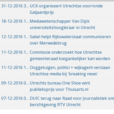
31-12-2016
31-12-2016 12:15
UCK organiseert Utrechtse voorronde
Galjaardprijs
18-12-2016
18-12-2016 10:26
Mediawetenschapper Van Dijck
universiteitshoogleraar in Utrecht
12-12-2016
12-12-2016 13:01
Sabel helpt Rijkswaterstaat communiceren
over Merwedebrug
11-12-2016
11-12-2016 22:31
Commissie onderzoekt hoe Utrechtse
gemeenteraad toegankelijker kan worden
11-12-2016
11-12-2016 15:52
Ooggetuigen, politici + wijkagent verslaan
Utrechtse media bij 'breaking news'
09-12-2016
09-12-2016 11:23
Utrechts bureau One Shoe wint
publieksprijs voor Thuisarts.nl
07-12-2016
07-12-2016 19:49
DUIC terug naar Raad voor Journalistiek om
berichtgeving RTV Utrecht