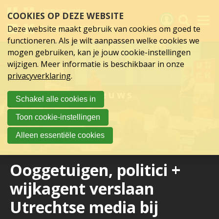
Sla
COOKIES OP DEZE WEBSITE
links
over
Deze website maakt gebruik van cookies om goed te
Spring
functioneren. Als je wilt aanpassen welke cookies we
naar
Activiteiten
mogen gebruiken, kan je jouw cookie-instellingen
hoofd
wijzigen. Meer informatie is beschikbaar in onze
inhoud
Nieuws
privacyverklaring
.
Spring
naar
Verslagen
Nieuws
Schakel alle cookies in
hoofdnavigatie
Sluit je aan
Toon cookie-instellingen
Over UCK
Alleen essentiële cookies
Links
Ooggetuigen, politici +
wijkagent verslaan
Utrechtse media bij