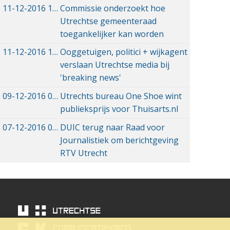
11-12-2016
11-12-2016 22:31
Commissie onderzoekt hoe
Utrechtse gemeenteraad
toegankelijker kan worden
11-12-2016
11-12-2016 15:52
Ooggetuigen, politici + wijkagent
verslaan Utrechtse media bij
'breaking news'
09-12-2016
09-12-2016 11:23
Utrechts bureau One Shoe wint
publieksprijs voor Thuisarts.nl
07-12-2016
07-12-2016 19:49
DUIC terug naar Raad voor
Journalistiek om berichtgeving
RTV Utrecht