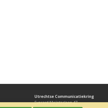
Utrechtse Communicatiekring
Everard Meijsterlaan 47