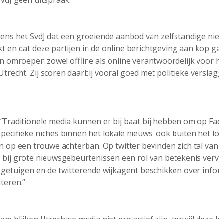
SvdJ geen uitspraak.
gens het SvdJ dat een groeiende aanbod van zelfstandige ni
t en dat deze partijen in de online berichtgeving aan kop ga
en omroepen zowel offline als online verantwoordelijk voor 
Utrecht. Zij scoren daarbij vooral goed met politieke versla
“Traditionele media kunnen er bij baat bij hebben om op Fa
specifieke niches binnen het lokale nieuws; ook buiten het 
n op een trouwe achterban. Op twitter bevinden zich tal van t
 bij grote nieuwsgebeurtenissen een rol van betekenis vervu
etuigen en de twitterende wijkagent beschikken over info
teren.”