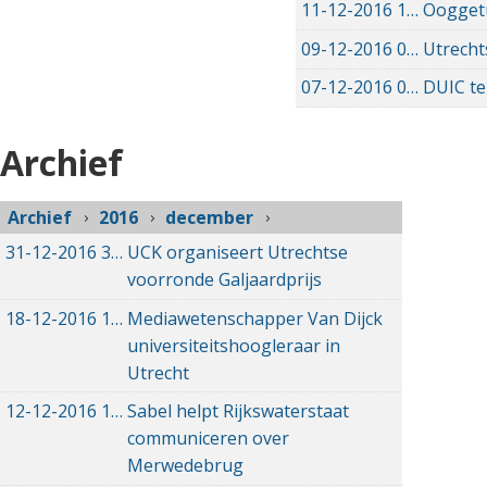
11-12-2016
11-12-2016 15:52
Ooggetu
09-12-2016
09-12-2016 11:23
Utrecht
07-12-2016
07-12-2016 19:49
DUIC te
Archief
Archief
2016
december
31-12-2016
31-12-2016 12:15
UCK organiseert Utrechtse
voorronde Galjaardprijs
18-12-2016
18-12-2016 10:26
Mediawetenschapper Van Dijck
universiteitshoogleraar in
Utrecht
12-12-2016
12-12-2016 13:01
Sabel helpt Rijkswaterstaat
communiceren over
Merwedebrug