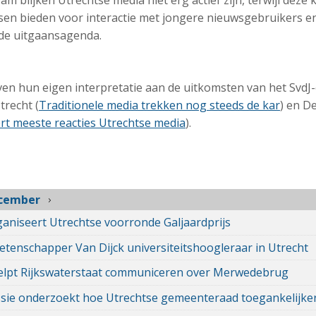
 blijken Utrechtse media niet erg actief zijn, terwijl deze
sen bieden voor interactie met jongere nieuwsgebruikers e
de uitgaansagenda.
en hun eigen interpretatie aan de uitkomsten van het SvdJ-
trecht (
Traditionele media trekken nog steeds de kar
) en D
t meeste reacties Utrechtse media
).
cember
aniseert Utrechtse voorronde Galjaardprijs
tenschapper Van Dijck universiteitshoogleraar in Utrecht
elpt Rijkswaterstaat communiceren over Merwedebrug
ie onderzoekt hoe Utrechtse gemeenteraad toegankelijke