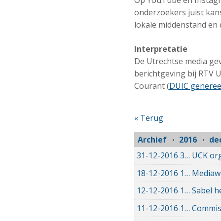
Op YouTube en Instagram
onderzoekers juist kan
lokale middenstand en 
Interpretatie
De Utrechtse media gev
berichtgeving bij RTV U
Courant (
DUIC genereer
« Terug
Archief
2016
de
31-12-2016
31-12-2016 12:15
UCK org
18-12-2016
18-12-2016 10:26
Mediawe
12-12-2016
12-12-2016 13:01
Sabel h
11-12-2016
11-12-2016 22:31
Commiss