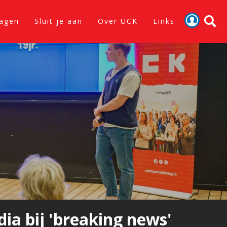
lagen
Sluit je aan
Over UCK
Links
Activiteiten
Nieuws
Verslagen
Sluit je aan
Over UCK
Links
ia bij 'breaking news'