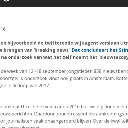
016
 en bijvoorbeeld de twitterende wijkagent verslaan Ut
e brengen van ‘breaking news’.
Dat concludeert het Sti
na onderzoek van wat het zelf noemt het ‘nieuwsecos
n de week van 12 -18 september jongstleden 858 nieuwsberi
soortgelijk onderzoek vindt ook plaats in Amsterdam, Rot
en in de loop van 2017.
n ook dat Utrechtse media anno 2016 bar weinig doen met 
 nieuwsberichten. Daardoor zouden essentiële aanknopings
or journalisten vaak onaangeroerd blijven. Over de kwalitei