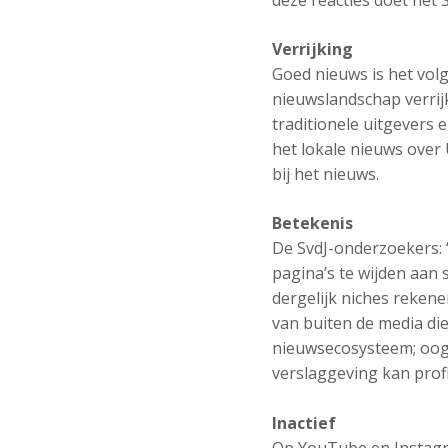
deze reacties doet het 
Verrijking
Goed nieuws is het vol
nieuwslandschap verrijk
traditionele uitgevers 
het lokale nieuws over 
bij het nieuws.
Betekenis
De SvdJ-onderzoekers: 
pagina’s te wijden aan 
dergelijk niches rekene
van buiten de media die
nieuwsecosysteem; oogg
verslaggeving kan profi
Inactief