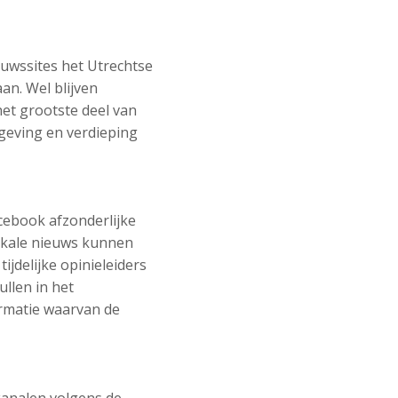
euwssites het Utrechtse
an. Wel blijven
het grootste deel van
ggeving en verdieping
cebook afzonderlijke
lokale nieuws kunnen
ijdelijke opinieleiders
llen in het
rmatie waarvan de