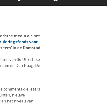
rechtse media als het
muleringsfonds voor
yteem’ in de Domstad.
chten van 36 Utrechtse
terdam en Den Haag. De
de comments die lezers
punten, nieuwe
t en het niveau van