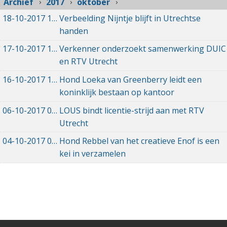
Archief
2017
oktober
18-10-2017
18-10-2017 16:38
Verbeelding Nijntje blijft in Utrechtse
handen
17-10-2017
17-10-2017 13:53
Verkenner onderzoekt samenwerking DUIC
en RTV Utrecht
16-10-2017
16-10-2017 14:10
Hond Loeka van Greenberry leidt een
koninklijk bestaan op kantoor
06-10-2017
06-10-2017 08:21
LOUS bindt licentie-strijd aan met RTV
Utrecht
04-10-2017
04-10-2017 15:30
Hond Rebbel van het creatieve Enof is een
kei in verzamelen