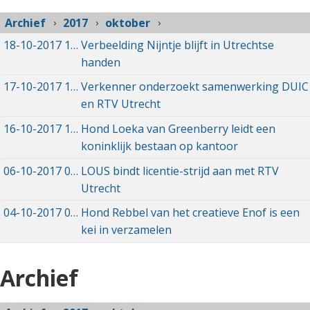
Archief
2017
oktober
18-10-2017
18-10-2017 16:38
Verbeelding Nijntje blijft in Utrechtse
handen
17-10-2017
17-10-2017 13:53
Verkenner onderzoekt samenwerking DUIC
en RTV Utrecht
16-10-2017
16-10-2017 14:10
Hond Loeka van Greenberry leidt een
koninklijk bestaan op kantoor
06-10-2017
06-10-2017 08:21
LOUS bindt licentie-strijd aan met RTV
Utrecht
04-10-2017
04-10-2017 15:30
Hond Rebbel van het creatieve Enof is een
kei in verzamelen
Archief