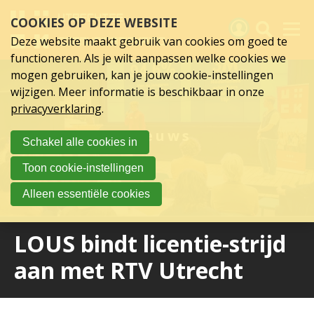
Sla
COOKIES OP DEZE WEBSITE
links
over
Deze website maakt gebruik van cookies om goed te
Spring
functioneren. Als je wilt aanpassen welke cookies we
naar
Activiteiten
mogen gebruiken, kan je jouw cookie-instellingen
hoofd
wijzigen. Meer informatie is beschikbaar in onze
inhoud
Nieuws
privacyverklaring
.
Spring
naar
Verslagen
Nieuws
Schakel alle cookies in
hoofdnavigatie
Sluit je aan
Toon cookie-instellingen
Over UCK
Alleen essentiële cookies
Links
LOUS bindt licentie-strijd
aan met RTV Utrecht