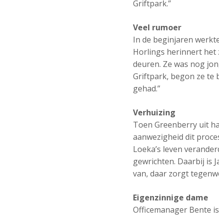
Griftpark.”
Veel rumoer
In de beginjaren werkt
Horlings herinnert het 
deuren. Ze was nog jong
Griftpark, begon ze te 
gehad.”
Verhuizing
Toen Greenberry uit haa
aanwezigheid dit proces
Loeka’s leven verander
gewrichten. Daarbij is 
van, daar zorgt tegenwo
Eigenzinnige dame
Officemanager Bente is t