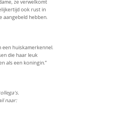
 dame, ze verwelkomt
ijkertijd ook rust in
die aangebeld hebben.
 in een huiskamerkennel.
sen die haar leuk
ven als een koningin.”
ollega's.
il naar: