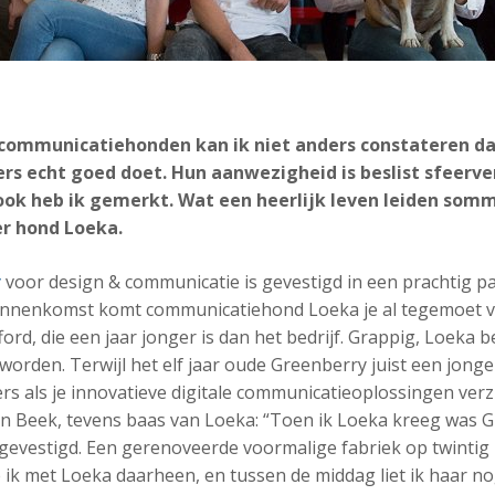
 communicatiehonden kan ik niet anders constateren da
rs echt goed doet. Hun aanwezigheid is beslist sfeerv
ok heb ik gemerkt. Wat een heerlijk leven leiden som
er hond Loeka.
y
voor design & communicatie is gevestigd in een prachtig p
 binnenkomst komt communicatiehond Loeka je al tegemoet v
ord, die een jaar jonger is dan het bedrijf. Grappig, Loeka b
worden. Terwijl het elf jaar oude Greenberry juist een jonge 
ers als je innovatieve digitale communicatieoplossingen verzi
an Beek, tevens baas van Loeka: “Toen ik Loeka kreeg was G
vestigd. Een gerenoveerde voormalige fabriek op twintig 
 ik met Loeka daarheen, en tussen de middag liet ik haar nog