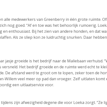
en alle medewerkers van Greenberry in één grote ruimte. O
zich nog goed. “Af en toe was het behoorlijk rumoerig. Loek
 en enthousiast. Bij het zien van andere honden, en dat wa
blaffen. Als ze sliep kon ze luidruchtig snurken. Daar hebbe
r jasje groeide is het bedrijf naar de Maliebaan verhuisd. “
 versneld. Het bedrijf groeide en de ruimte werd echt te kle
de. De afstand werd te groot om te lopen, zeker toen de hon
Jan-Willem veel meer op pad dan vroeger. Zelf uitlaten kom
ordig een uitlaatservice voor.
ijdens zijn afwezigheid degene die voor Loeka zorgt. “Ze ligt 