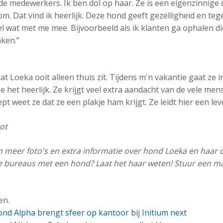
 de medewerkers. Ik ben dol op haar. Ze is een eigenzinnige
om. Dat vind ik heerlijk. Deze hond geeft gezelligheid en tegel
eel wat met me mee. Bijvoorbeeld als ik klanten ga ophalen 
nken.”
 dat Loeka ooit alleen thuis zit. Tijdens m'n vakantie gaat ze
e het heerlijk. Ze krijgt veel extra aandacht van de vele men
pt weet ze dat ze een plakje ham krijgt. Ze leidt hier een le
ot
 meer foto's en extra informatie over hond Loeka en haar c
e bureaus met een hond? Laat het haar weten! Stuur een ma
en.
d Alpha brengt sfeer op kantoor bij Initium next