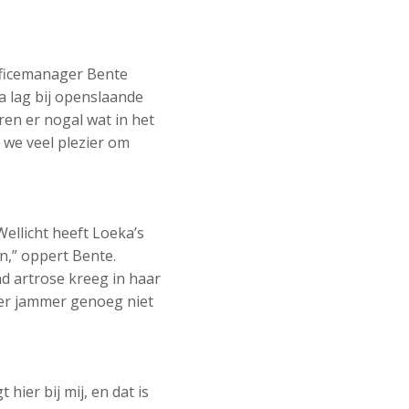
fficemanager Bente
a lag bij openslaande
ren er nogal wat in het
n we veel plezier om
Wellicht heeft Loeka’s
in,” oppert Bente.
d artrose kreeg in haar
t er jammer genoeg niet
hier bij mij, en dat is