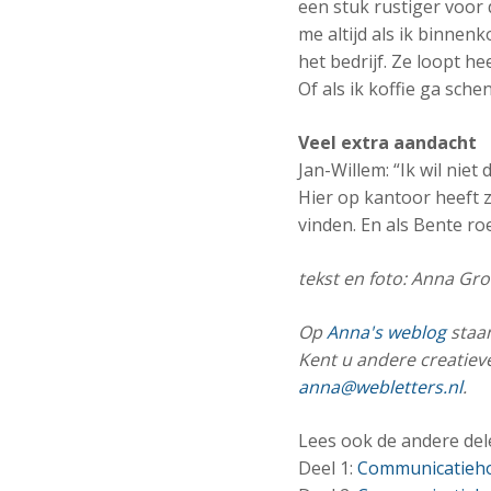
een stuk rustiger voor
me altijd als ik binnenk
het bedrijf. Ze loopt h
Of als ik koffie ga sche
Veel extra aandacht
Jan-Willem: “Ik wil niet
Hier op kantoor heeft z
vinden. En als Bente roe
tekst en foto: Anna Gro
Op
Anna's weblog
staan
Kent u andere creatiev
anna@webletters.nl
.
Lees ook de andere del
Deel 1:
Communicatiehon