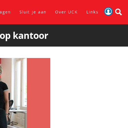
lagen
Sluit je aan
Over UCK
Links
Activiteiten
 op kantoor
Nieuws
Verslagen
Sluit je aan
Over UCK
Links