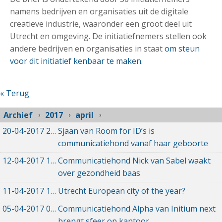
namens bedrijven en organisaties uit de digitale
creatieve industrie, waaronder een groot deel uit
Utrecht en omgeving. De initiatiefnemers stellen ook
andere bedrijven en organisaties in staat
om steun
voor dit initiatief kenbaar te maken
.
« Terug
Archief
2017
april
20-04-2017
20-04-2017 08:51
Sjaan van Room for ID’s is
communicatiehond vanaf haar geboorte
12-04-2017
12-04-2017 23:19
Communicatiehond Nick van Sabel waakt
over gezondheid baas
11-04-2017
11-04-2017 19:49
Utrecht European city of the year?
05-04-2017
05-04-2017 23:30
Communicatiehond Alpha van Initium next
brengt sfeer op kantoor