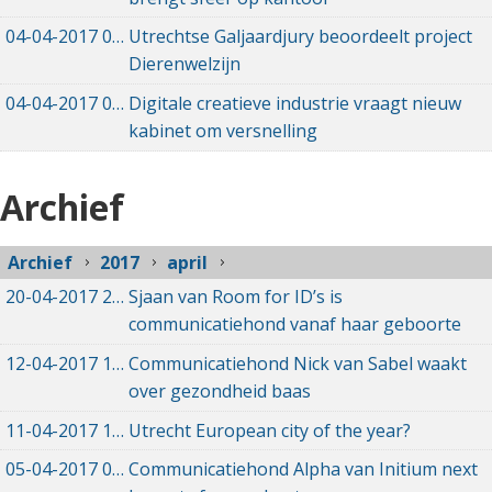
04-04-2017
04-04-2017 12:18
Utrechtse Galjaardjury beoordeelt project
Dierenwelzijn
04-04-2017
04-04-2017 10:28
Digitale creatieve industrie vraagt nieuw
kabinet om versnelling
Archief
Archief
2017
april
20-04-2017
20-04-2017 08:51
Sjaan van Room for ID’s is
communicatiehond vanaf haar geboorte
12-04-2017
12-04-2017 23:19
Communicatiehond Nick van Sabel waakt
over gezondheid baas
11-04-2017
11-04-2017 19:49
Utrecht European city of the year?
05-04-2017
05-04-2017 23:30
Communicatiehond Alpha van Initium next