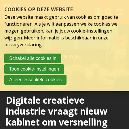
Sla
COOKIES OP DEZE WEBSITE
links
over
Deze website maakt gebruik van cookies om goed te
Spring
functioneren. Als je wilt aanpassen welke cookies we
naar
Activiteiten
mogen gebruiken, kan je jouw cookie-instellingen
hoofd
wijzigen. Meer informatie is beschikbaar in onze
inhoud
Nieuws
privacyverklaring
.
Spring
naar
Verslagen
Nieuws
Schakel alle cookies in
hoofdnavigatie
Sluit je aan
Toon cookie-instellingen
Over UCK
Alleen essentiële cookies
Links
Digitale creatieve
industrie vraagt nieuw
kabinet om versnelling