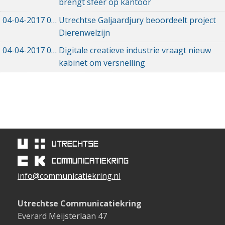
brengt sfeer op kantoor
04-04-2017
04-04-2017 12:18
Utrechtse Galjaardjury beoordeelt project
Dierenwelzijn
04-04-2017
04-04-2017 10:28
Digitale creatieve industrie vraagt nieuw
kabinet om versnelling
info@communicatiekring.nl
Utrechtse Communicatiekring
Everard Meijsterlaan 47