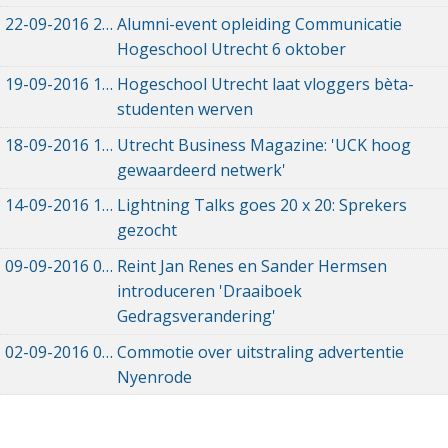
22-09-2016
22-09-2016 11:44
Alumni-event opleiding Communicatie
Hogeschool Utrecht 6 oktober
19-09-2016
19-09-2016 12:19
Hogeschool Utrecht laat vloggers bèta-
studenten werven
18-09-2016
18-09-2016 10:30
Utrecht Business Magazine: 'UCK hoog
gewaardeerd netwerk'
14-09-2016
14-09-2016 20:31
Lightning Talks goes 20 x 20: Sprekers
gezocht
09-09-2016
09-09-2016 09:29
Reint Jan Renes en Sander Hermsen
introduceren 'Draaiboek
Gedragsverandering'
02-09-2016
02-09-2016 17:50
Commotie over uitstraling advertentie
Nyenrode