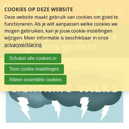
Sla
COOKIES OP DEZE WEBSITE
links
over
Deze website maakt gebruik van cookies om goed te
Spring
functioneren. Als je wilt aanpassen welke cookies we
naar
Activiteiten
mogen gebruiken, kan je jouw cookie-instellingen
Lightning Talks goes 20 x
hoofd
wijzigen. Meer informatie is beschikbaar in onze
inhoud
Nieuws
20: Sprekers gezocht
privacyverklaring
.
Spring
naar
Verslagen
Schakel alle cookies in
hoofdnavigatie
Sluit je aan
Toon cookie-instellingen
Over UCK
Alleen essentiële cookies
Links