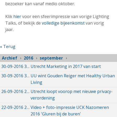
bezoeker kan vanaf medio oktober.
Klik
hier
voor een sfeerimpressie van vorige Lighting
Talks, of bekijk de
volledige bijeenkomst
van vorig
jaar.
« Terug
Archief
2016
september
30-09-2016
30-09-2016 15:52
Utrecht Marketing in 2017 van start
30-09-2016
30-09-2016 15:40
UU wint Gouden Reiger met Healthy Urban
Living
26-09-2016
26-09-2016 22:20
Utrecht loopt voorop met nieuwe privacy-
verordening
22-09-2016
22-09-2016 16:58
Video + foto-impressie UCK Nazomeren
2016 'Gluren bij de buren'