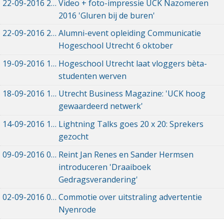
22-09-2016
22-09-2016 16:58
Video + foto-impressie UCK Nazomeren
2016 'Gluren bij de buren'
22-09-2016
22-09-2016 11:44
Alumni-event opleiding Communicatie
Hogeschool Utrecht 6 oktober
19-09-2016
19-09-2016 12:19
Hogeschool Utrecht laat vloggers bèta-
studenten werven
18-09-2016
18-09-2016 10:30
Utrecht Business Magazine: 'UCK hoog
gewaardeerd netwerk'
14-09-2016
14-09-2016 20:31
Lightning Talks goes 20 x 20: Sprekers
gezocht
09-09-2016
09-09-2016 09:29
Reint Jan Renes en Sander Hermsen
introduceren 'Draaiboek
Gedragsverandering'
02-09-2016
02-09-2016 17:50
Commotie over uitstraling advertentie
Nyenrode