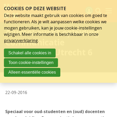
Sla
COOKIES OP DEZE WEBSITE
links
over
Deze website maakt gebruik van cookies om goed te
Spring
functioneren. Als je wilt aanpassen welke cookies we
naar
Activiteiten
mogen gebruiken, kan je jouw cookie-instellingen
Alumni-event opleiding
hoofd
wijzigen. Meer informatie is beschikbaar in onze
inhoud
Nieuws
Communicatie
privacyverklaring
.
Spring
naar
Verslagen
Hogeschool Utrecht 6
Schakel alle cookies in
hoofdnavigatie
oktober
Sluit je aan
Toon cookie-instellingen
Over UCK
Alleen essentiële cookies
Links
22-09-2016
Speciaal voor oud-studenten en (oud) docenten