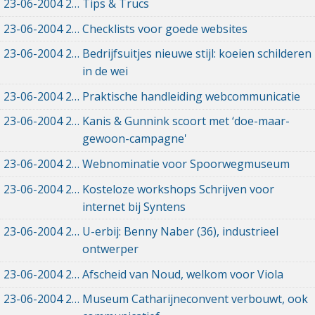
23-06-2004
23-06-2004 00:00
Tips & Trucs
23-06-2004
23-06-2004 00:00
Checklists voor goede websites
23-06-2004
23-06-2004 00:00
Bedrijfsuitjes nieuwe stijl: koeien schilderen
in de wei
23-06-2004
23-06-2004 00:00
Praktische handleiding webcommunicatie
23-06-2004
23-06-2004 00:00
Kanis & Gunnink scoort met ‘doe-maar-
gewoon-campagne'
23-06-2004
23-06-2004 00:00
Webnominatie voor Spoorwegmuseum
23-06-2004
23-06-2004 00:00
Kosteloze workshops Schrijven voor
internet bij Syntens
23-06-2004
23-06-2004 00:00
U-erbij: Benny Naber (36), industrieel
ontwerper
23-06-2004
23-06-2004 00:00
Afscheid van Noud, welkom voor Viola
23-06-2004
23-06-2004 00:00
Museum Catharijneconvent verbouwt, ook