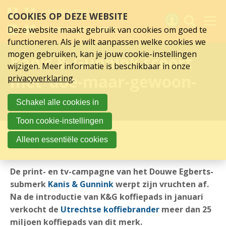
Sla
COOKIES OP DEZE WEBSITE
links
over
Deze website maakt gebruik van cookies om goed te
Spring
functioneren. Als je wilt aanpassen welke cookies we
naar
Activiteiten
mogen gebruiken, kan je jouw cookie-instellingen
Kanis & Gunnink scoort
hoofd
wijzigen. Meer informatie is beschikbaar in onze
inhoud
Nieuws
met ‘doe-maar-gewoon-
privacyverklaring
.
Spring
naar
Verslagen
campagne'
Schakel alle cookies in
hoofdnavigatie
Sluit je aan
Toon cookie-instellingen
Over UCK
Alleen essentiële cookies
23-06-2004
Links
De print- en tv-campagne van het Douwe Egberts-
submerk
Kanis & Gunnink
werpt zijn vruchten af.
Na de introductie van K&G koffiepads in januari
verkocht de
Utrechtse koffiebrander
meer dan 25
miljoen koffiepads van dit merk.