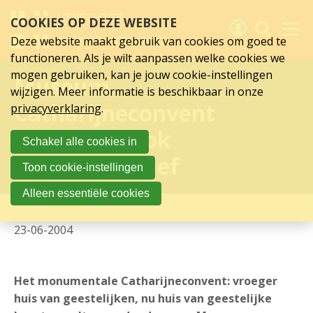
Sla
COOKIES OP DEZE WEBSITE
links
over
Deze website maakt gebruik van cookies om goed te
Spring
functioneren. Als je wilt aanpassen welke cookies we
naar
Activiteiten
mogen gebruiken, kan je jouw cookie-instellingen
Museum
hoofd
wijzigen. Meer informatie is beschikbaar in onze
inhoud
Nieuws
Catharijneconvent
privacyverklaring
.
Spring
naar
Verslagen
verbouwt, ook
Schakel alle cookies in
hoofdnavigatie
communicatief
Sluit je aan
Toon cookie-instellingen
Over UCK
Alleen essentiële cookies
Links
23-06-2004
Het monumentale Catharijneconvent: vroeger
huis van geestelijken, nu huis van geestelijke