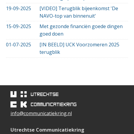
19-09-2025
[VIDEO] Terugblik bijeenkomst 'De
NAVO-top van binnenuit'
15-09-2025
Met gezonde financiën goede dingen
goed doen
01-07-2025
[IN BEELD] UCK Voorzomeren 2025
terugblik
info@communicatiekring.nl
Utrechtse Communicatiekring