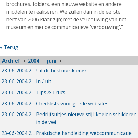
brochures, folders, een nieuwe website en andere
middelen te realiseren. We zullen dan in de eerste
helft van 2006 klaar zijn; met de verbouwing van het
museum en met de communicatieve 'verbouwing'."
« Terug
Archief
2004
juni
23-06-2004
23-06-2004 00:00
Uit de bestuurskamer
23-06-2004
23-06-2004 00:00
In / uit
23-06-2004
23-06-2004 00:00
Tips & Trucs
23-06-2004
23-06-2004 00:00
Checklists voor goede websites
23-06-2004
23-06-2004 00:00
Bedrijfsuitjes nieuwe stijl: koeien schilderen
in de wei
23-06-2004
23-06-2004 00:00
Praktische handleiding webcommunicatie