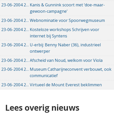
23-06-2004
23-06-2004 00:00
Kanis & Gunnink scoort met ‘doe-maar-
gewoon-campagne'
23-06-2004
23-06-2004 00:00
Webnominatie voor Spoorwegmuseum
23-06-2004
23-06-2004 00:00
Kosteloze workshops Schrijven voor
internet bij Syntens
23-06-2004
23-06-2004 00:00
U-erbij: Benny Naber (36), industrieel
ontwerper
23-06-2004
23-06-2004 00:00
Afscheid van Noud, welkom voor Viola
23-06-2004
23-06-2004 00:00
Museum Catharijneconvent verbouwt, ook
communicatief
23-06-2004
23-06-2004 00:00
Virtueel de Mount Everest beklimmen
Lees overig nieuws